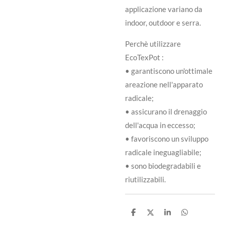
applicazione variano da
indoor, outdoor e serra.
Perchè utilizzare
EcoTexPot :
• garantiscono un'ottimale
areazione nell'apparato
radicale;
• assicurano il drenaggio
dell'acqua in eccesso;
• favoriscono un sviluppo
radicale ineguagliabile;
• sono biodegradabili e
riutilizzabili.
C
C
C
C
o
o
o
o