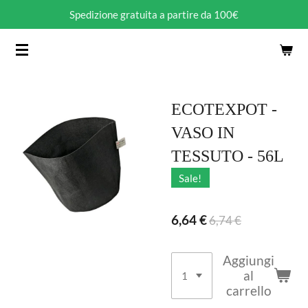
Spedizione gratuita a partire da 100€
Vai
al
contenuto
principale
ECOTEXPOT -
VASO IN
TESSUTO - 56L
Sale!
6,64 €
6,74 €
Aggiungi
al
carrello