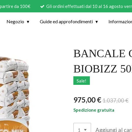
 partire da 100€
Gli ordini effettuati dal 10 al 16 agosto ve
Negozio
Guide ed approfondimenti
Informazio
BANCALE 
BIOBIZZ 50
Sale!
975,00 €
1.037,00 €
Spedizione gratuita
Aggiungi al car