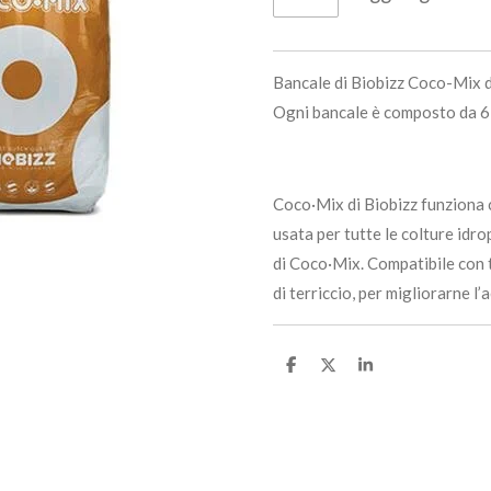
Bancale di Biobizz Coco-Mix da
Ogni bancale è composto da 6
Coco·Mix di Biobizz funziona c
usata per tutte le colture idro
di Coco·Mix. Compatibile con tu
di terriccio, per migliorarne l’
C
C
C
o
o
o
n
n
n
d
d
d
i
i
i
v
v
v
i
i
i
d
d
d