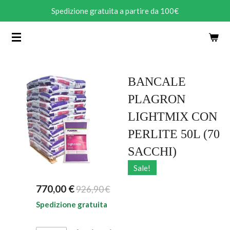
Spedizione gratuita a partire da 100€
Vai
al
contenuto
principale
BANCALE
PLAGRON
LIGHTMIX CON
PERLITE 50L (70
SACCHI)
Sale!
770,00 €
926,90 €
Spedizione gratuita