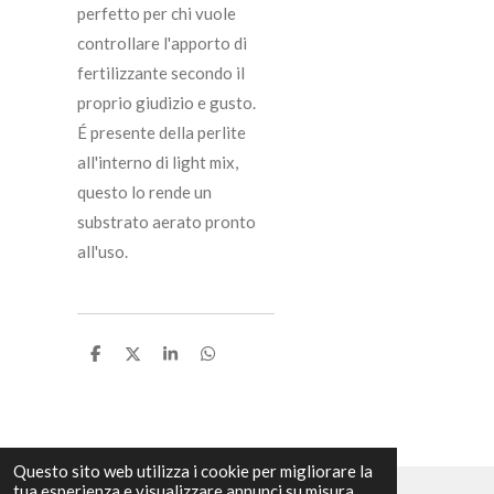
perfetto per chi vuole
controllare l'apporto di
fertilizzante secondo il
proprio giudizio e gusto.
É presente della perlite
all'interno di light mix,
questo lo rende un
substrato aerato pronto
all'uso.
C
C
C
C
o
o
o
o
n
n
n
n
d
d
d
d
i
i
i
i
v
v
v
v
i
i
i
i
Questo sito web utilizza i cookie per migliorare la
d
d
d
d
tua esperienza e visualizzare annunci su misura.
i
i
i
i