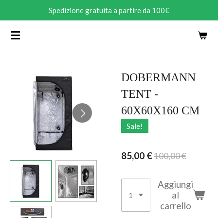
Spedizione gratuita a partire da 100€
Vai
al
contenuto
principale
DOBERMANN
TENT -
60X60X160 CM
Sale!
85,00 €
100,00 €
Aggiungi
al
carrello