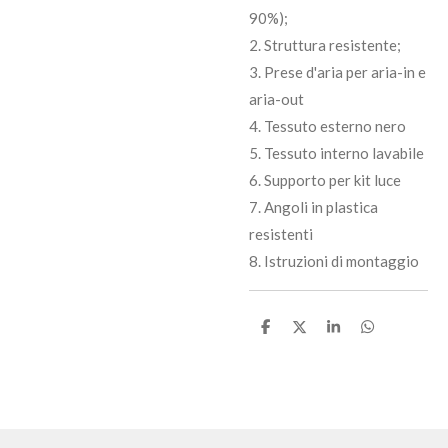
90%);
2. Struttura resistente;
3. Prese d'aria per aria-in e
aria-out
4. Tessuto esterno nero
5. Tessuto interno lavabile
6. Supporto per kit luce
7. Angoli in plastica
resistenti
8. Istruzioni di montaggio
C
C
C
C
o
o
o
o
n
n
n
n
d
d
d
d
i
i
i
i
v
v
v
v
i
i
i
i
d
d
d
d