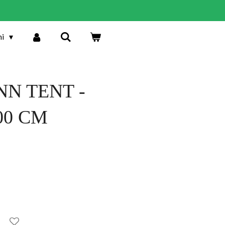
ni
N TENT -
00 CM