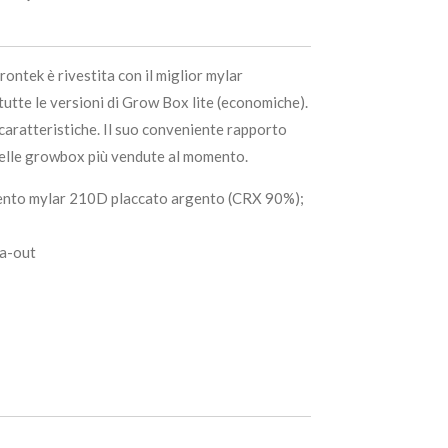
ntek è rivestita con il miglior mylar
tutte le versioni di Grow Box lite (economiche).
caratteristiche. Il suo conveniente rapporto
 delle growbox più vendute al momento.
rgento mylar 210D placcato argento (CRX 90%);
ia-out