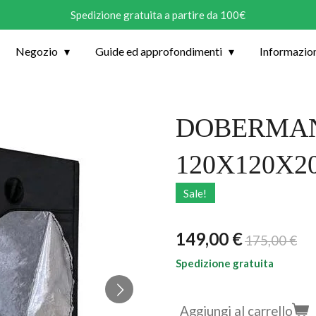
Spedizione gratuita a partire da 100€
Negozio
Guide ed approfondimenti
Informazio
DOBERMAN
120X120X2
Sale!
149,00 €
175,00 €
Spedizione gratuita
Aggiungi al carrello