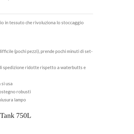
io in tessuto che rivoluziona lo stoccaggio
ficile (pochi pezzi), prende pochi minuti di set-
di spedizione ridotte rispetto a waterbutts e
 si usa
 sostegno robusti
chiusura lampo
xiTank 750L