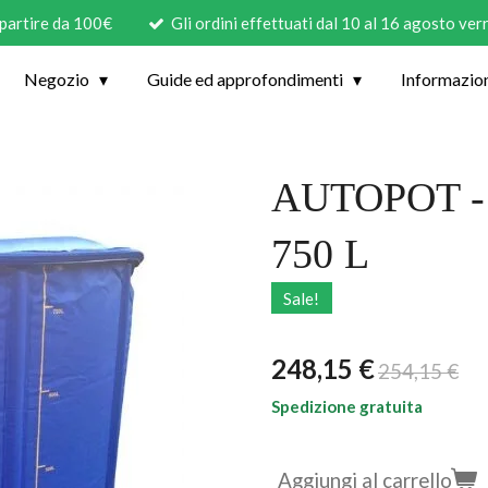
 partire da 100€
Gli ordini effettuati dal 10 al 16 agosto ve
Negozio
Guide ed approfondimenti
Informazio
AUTOPOT -
750 L
Sale!
248,15 €
254,15 €
Spedizione gratuita
Aggiungi al carrello