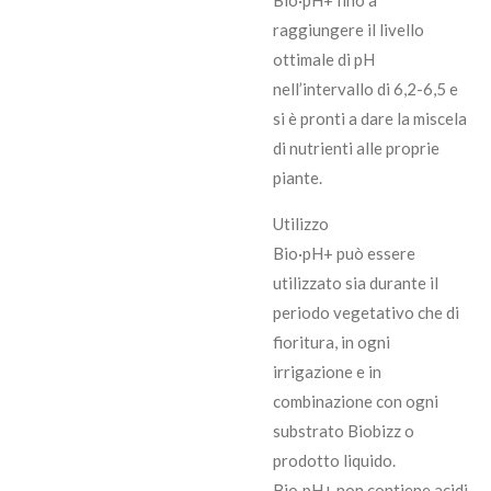
Bio·pH+ fino a
raggiungere il livello
ottimale di pH
nell’intervallo di 6,2-6,5 e
si è pronti a dare la miscela
di nutrienti alle proprie
piante.
Utilizzo
Bio·pH+ può essere
utilizzato sia durante il
periodo vegetativo che di
fioritura, in ogni
irrigazione e in
combinazione con ogni
substrato Biobizz o
prodotto liquido.
Bio·pH+ non contiene acidi