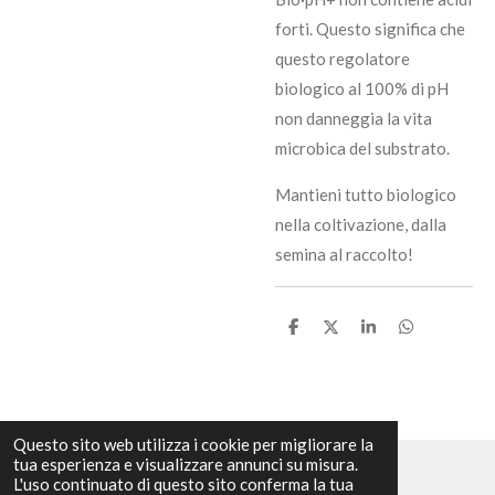
forti. Questo significa che
questo regolatore
biologico al 100% di pH
non danneggia la vita
microbica del substrato.
Mantieni tutto biologico
nella coltivazione, dalla
semina al raccolto!
C
C
C
C
o
o
o
o
n
n
n
n
d
d
d
d
i
i
i
i
v
v
v
v
i
i
i
i
Questo sito web utilizza i cookie per migliorare la
d
d
d
d
tua esperienza e visualizzare annunci su misura.
i
i
i
i
L'uso continuato di questo sito conferma la tua