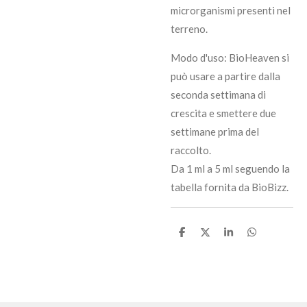
microrganismi presenti nel
terreno.
Modo d'uso: BioHeaven si
può usare a partire dalla
seconda settimana di
crescita e smettere due
settimane prima del
raccolto.
Da 1 ml a 5 ml seguendo la
tabella fornita da BioBizz.
C
C
C
C
o
o
o
o
n
n
n
n
d
d
d
d
i
i
i
i
v
v
v
v
i
i
i
i