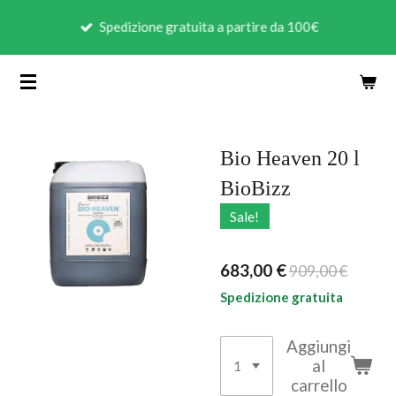
Vai
Spedizione gratuita a partire da 100€
al
contenuto
principale
Bio Heaven 20 l
BioBizz
Sale!
683,00 €
909,00 €
Spedizione gratuita
Aggiungi
al
carrello