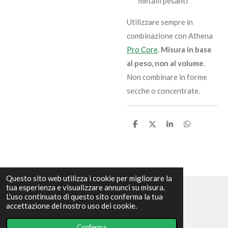
metalli pesanti
Utilizzare sempre in
combinazione con Athena
Pro Core
.
Misura in base
al peso, non al volume
.
Non combinare in forme
secche o concentrate.
C
C
C
C
o
o
o
o
n
n
n
n
d
d
d
d
i
i
i
i
v
v
v
v
i
i
i
i
Questo sito web utilizza i cookie per migliorare la
d
d
d
d
tua esperienza e visualizzare annunci su misura.
i
i
i
i
L'uso continuato di questo sito conferma la tua
© 2023 - 2026 We Grow GrowShop
accettazione del nostro uso dei cookie.
Fornito da
Webador
Conferma