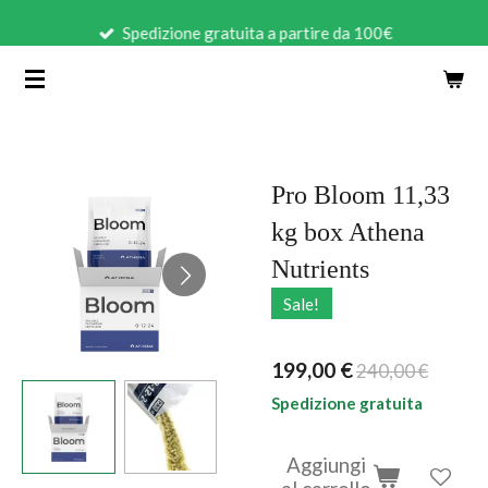
Vai
Spedizione gratuita a partire da 100€
al
contenuto
principale
Pro Bloom 11,33
kg box Athena
Nutrients
Sale!
199,00 €
240,00 €
Spedizione gratuita
Aggiungi