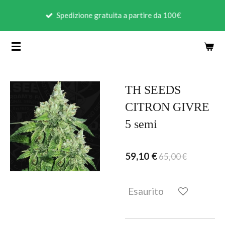
Vai
Spedizione gratuita a partire da 100€
al
contenuto
principale
TH SEEDS
CITRON GIVRE
5 semi
59,10 €
65,00 €
Esaurito