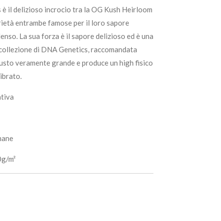
è il delizioso incrocio tra la OG Kush Heirloom
rietà entrambe famose per il loro sapore
 denso. La sua forza è il sapore delizioso ed è una
a collezione di DNA Genetics, raccomandata
usto veramente grande e produce un high fisico
ibrato.
ativa
mane
0g/m²