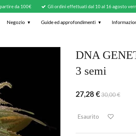
 partire da 100€
Gli ordini effettuati dal 10 al 16 agosto ve
Negozio
Guide ed approfondimenti
Informazio
DNA GENE
3 semi
27,28 €
30,00 €
Esaurito