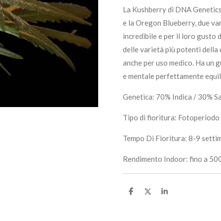
La Kushberry di DNA Genetics 
e la Oregon Blueberry, due va
incredibile e per il loro gusto
delle varietà più potenti dell
anche per uso medico. Ha un g
e mentale perfettamente equil
Genetica: 70% Indica / 30% S
Tipo di fioritura: Fotoperiodo
Tempo Di Fioritura: 8-9 setti
Rendimento Indoor: fino a 50
C
C
C
o
o
o
n
n
n
d
d
d