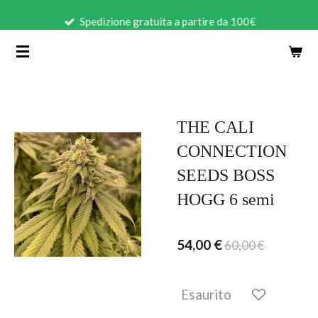
Vai
Spedizione gratuita a partire da 100€
al
contenuto
principale
THE CALI
CONNECTION
SEEDS BOSS
HOGG 6 semi
54,00 €
60,00 €
Esaurito