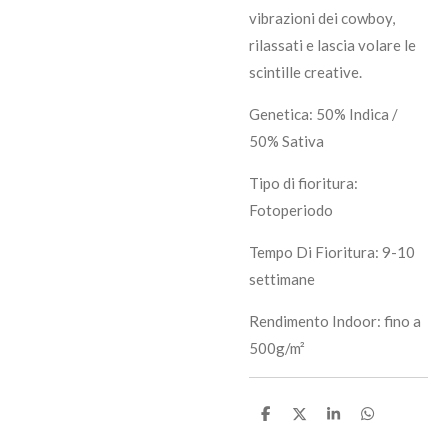
vibrazioni dei cowboy,
rilassati e lascia volare le
scintille creative.
Genetica: 50% Indica /
50% Sativa
Tipo di fioritura:
Fotoperiodo
Tempo Di Fioritura: 9-10
settimane
Rendimento Indoor: fino a
500g/m²
C
C
C
C
o
o
o
o