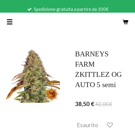
Vai
Spedizione gratuita a partire da 100€
al
contenuto
principale
BARNEYS
FARM
ZKITTLEZ OG
AUTO 5 semi
38,50 €
42,00 €
Esaurito