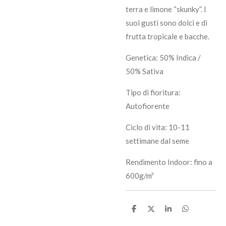
terra e limone “skunky”. I
suoi gusti sono dolci e di
frutta tropicale e bacche.
Genetica: 50% Indica /
50% Sativa
Tipo di fioritura:
Autofiorente
Ciclo di vita: 10-11
settimane dal seme
Rendimento Indoor: fino a
600g/m²
C
C
C
C
o
o
o
o