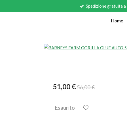
Spedizione gratuita a
Vai
al
Home
contenuto
principale
51,00 €
56,00 €
Esaurito