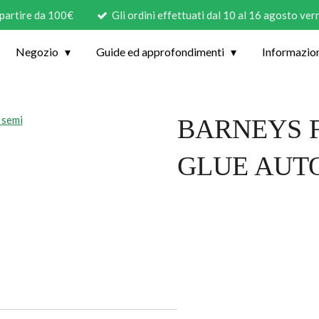
 partire da 100€
Gli ordini effettuati dal 10 al 16 agosto ve
Negozio
Guide ed approfondimenti
Informazio
BARNEYS 
GLUE AUTO