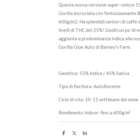
Questa nuova versione super-veloce 55
Gorilla incrociata con l'entusiasmante
600g/m2. Ha splendidi sentori di caffè 
livelli di THC del 25%! Goditi un po 'di
aggiunta a predominanza Indica alla nos
Gorilla Glue Auto di Barney's Farm.
Genetica: 55% Indica / 45% Sativa
Tipo di fioritura: Autofiorente
Ciclo di vita: 10-11 settimane dal seme
Rendimento Indoor: fino a 600g/m²
C
C
C
o
o
o