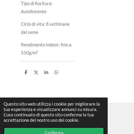
Tipo di fioritura:
Autofiorente
Ciclo di vita: 8 settimane
dal seme
Rendimento Indoor: fino a
550g/m²
C
C
C
C
o
o
o
o
n
n
n
n
d
d
d
d
i
i
i
i
v
v
v
v
i
i
i
i
Questo sito web utilizza i cookie per migliorare la
d
d
d
d
tua esperienza e visualizzare annunci su misura.
i
i
i
i
L'uso continuato di questo sito conferma la tua
© 2023 - 2026 We Grow GrowShop
accettazione del nostro uso dei cookie.
Fornito da
Webador
Conferma