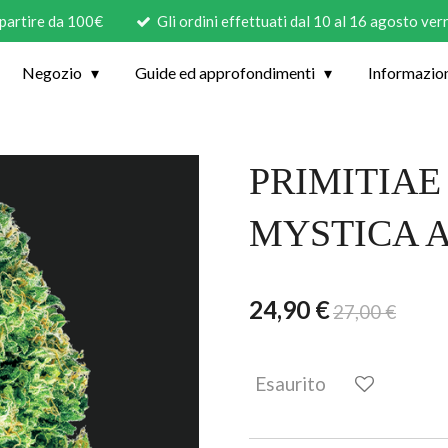
 partire da 100€
Gli ordini effettuati dal 10 al 16 agosto ve
Negozio
Guide ed approfondimenti
Informazio
PRIMITIAE
MYSTICA A
24,90 €
27,00 €
Esaurito