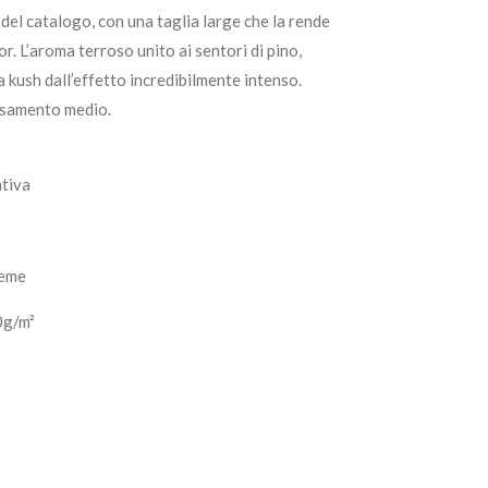
 del catalogo, con una taglia large che la rende
or. L’aroma terroso unito ai sentori di pino,
a kush dall’effetto incredibilmente intenso.
ssamento medio.
ativa
seme
0g/m²