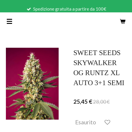
Vai
Spedizione gratuita a partire da 100€
al
contenuto
principale
SWEET SEEDS
SKYWALKER
OG RUNTZ XL
AUTO 3+1 SEMI
25,45 €
28,00 €
Esaurito