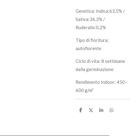
Genetica: Indica:63,5% /
Sativa:36,3% /
Ruderalis:0,2%
Tipo di fioritura:
autofiorente
Ciclo di vita:
8 settimane
dalla germinazione
Rendimento Indoor: 450-
600 g/m²
C
C
C
C
o
o
o
o
n
n
n
n
d
d
d
d
i
i
i
i
v
v
v
v