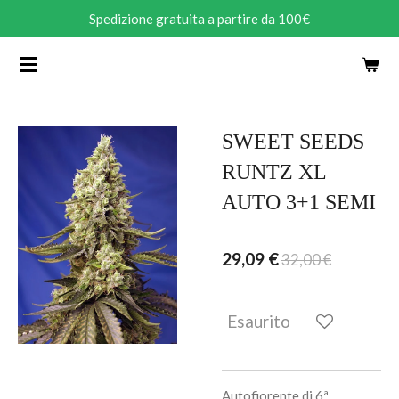
Spedizione gratuita a partire da 100€
Vai
al
contenuto
principale
SWEET SEEDS
RUNTZ XL
AUTO 3+1 SEMI
29,09 €
32,00 €
Esaurito
Autofiorente di 6ª