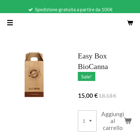
Vai
Spedizione gratuita a partire da 100€
al
contenuto
principale
Easy Box
BioCanna
Sale!
15,00 €
18,18 €
Aggiungi
al
carrello