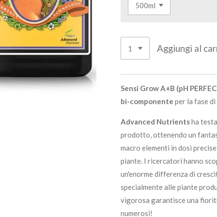
Aggiungi al car
Sensi Grow A+B (pH PERFEC
bi-componente
per la fase di
Advanced Nutrients
ha test
prodotto, ottenendo un fanta
macro elementi in dosi precise
piante. I ricercatori hanno sc
un'enorme differenza di cresci
specialmente alle piante produ
vigorosa garantisce una fioritu
numerosi!