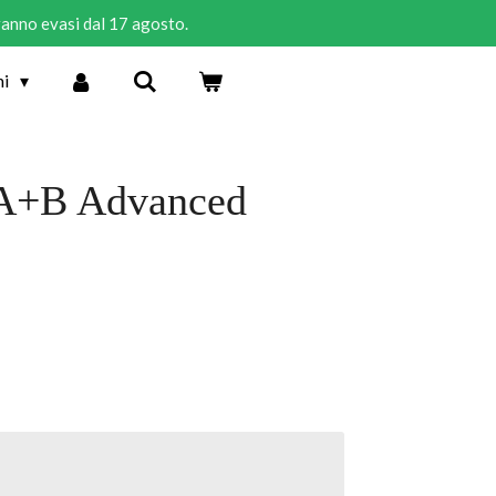
rranno evasi dal 17 agosto.
ni
 A+B Advanced