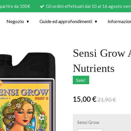
 partire da 100€
Gli ordini effettuati dal 10 al 16 agosto ve
Negozio
Guide ed approfondimenti
Informazio
Sensi Grow
Nutrients
Sale!
15,00 €
21,90 €
Sensi Grow