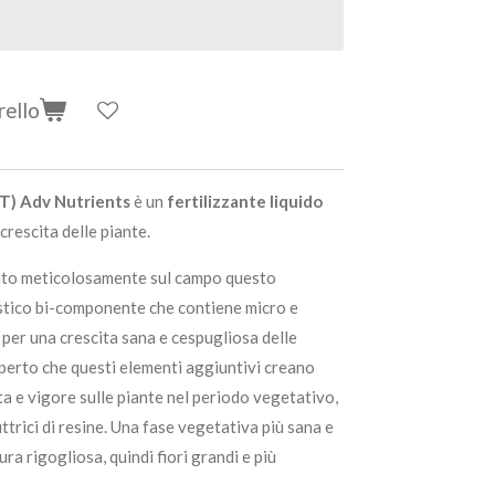
rello
T) Adv Nutrients
è un
fertilizzante liquido
 crescita delle piante.
ato meticolosamente sul campo questo
stico bi-componente che contiene micro e
 per una crescita sana e cespugliosa delle
operto che questi elementi aggiuntivi creano
ta e vigore sulle piante nel periodo vegetativo,
ttrici di resine. Una fase vegetativa più sana e
ra rigogliosa, quindi fiori grandi e più