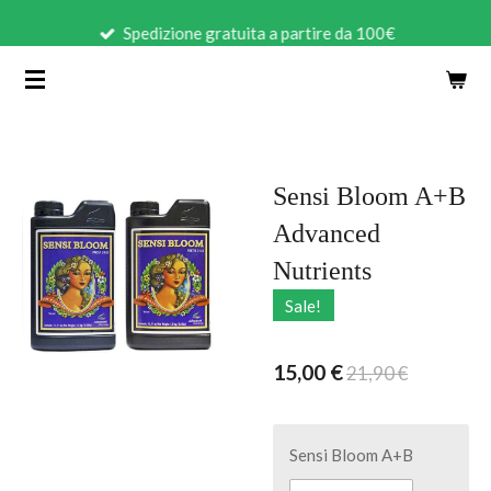
Vai
Spedizione gratuita a partire da 100€
al
contenuto
principale
Sensi Bloom A+B
Advanced
Nutrients
Sale!
15,00 €
21,90 €
Sensi Bloom A+B