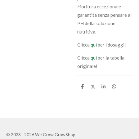
Fioritura eccezionale
garantita senza pensare al
PH della soluzione
nutritiva.
Clicca
qui
per i dosaggi!
Clicca
qui
per la tabella
originale!
C
C
C
C
o
o
o
o
n
n
n
n
d
d
d
d
i
i
i
i
v
v
v
v
i
i
i
i
d
d
d
d
i
i
i
i
© 2023 - 2026 We Grow GrowShop