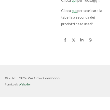
Clicca
qui
per i dosaggi!
Clicca
qui
per scaricare la
tabella a seconda dei
prodotti base usati!
C
C
C
C
o
o
o
o
n
n
n
n
d
d
d
d
i
i
i
i
v
v
v
v
i
i
i
i
d
d
d
d
i
i
i
i
© 2023 - 2026 We Grow GrowShop
Fornito da
Webador