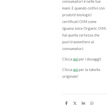
consumatori è nelle tue
mani. E quando coltivi con
prodotti biologici
certificati OIM come
Iguana Juice Organic OIM,
hai quella certezza che
puoi trasmettere ai
consumatori.
Clicca
qui
per i dosaggi!
Clicca
qui
per la tabella
originale!
C
C
C
C
o
o
o
o