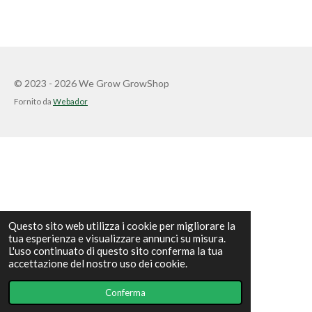
n
n
n
n
d
d
d
d
i
i
i
i
v
v
v
v
i
i
i
i
d
d
d
d
i
i
i
i
© 2023 - 2026 We Grow GrowShop
Fornito da
Webador
Questo sito web utilizza i cookie per migliorare la
tua esperienza e visualizzare annunci su misura.
L'uso continuato di questo sito conferma la tua
accettazione del nostro uso dei cookie.
Conferma