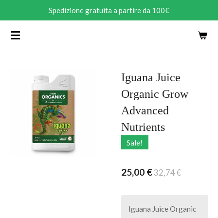
Spedizione gratuita a partire da 100€
Vai
al
contenuto
principale
Iguana Juice
Organic Grow
Advanced
Nutrients
Sale!
25,00 €
32,74 €
Iguana Juice Organic