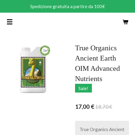
Spedizione gratuita a partire da 100€
Vai
al
contenuto
principale
True Organics
Ancient Earth
OIM Advanced
Nutrients
Sale!
17,00 €
18,70 €
True Organics Ancient