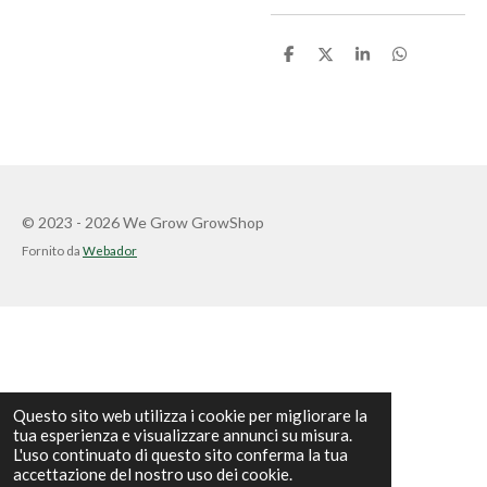
C
C
C
C
o
o
o
o
n
n
n
n
d
d
d
d
i
i
i
i
v
v
v
v
i
i
i
i
d
d
d
d
i
i
i
i
© 2023 - 2026 We Grow GrowShop
Fornito da
Webador
Questo sito web utilizza i cookie per migliorare la
tua esperienza e visualizzare annunci su misura.
L'uso continuato di questo sito conferma la tua
accettazione del nostro uso dei cookie.