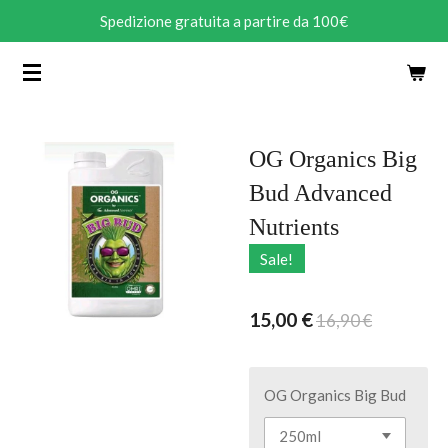
Spedizione gratuita a partire da 100€
Vai
al
contenuto
principale
OG Organics Big
Bud Advanced
Nutrients
Sale!
15,00 €
16,90 €
OG Organics Big Bud