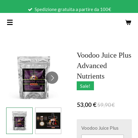
Vai
Spedizione gratuita a partire da 100€
al
contenuto
principale
Voodoo Juice Plus
Advanced
Nutrients
Sale!
53,00 €
59,90 €
Voodoo Juice Plus