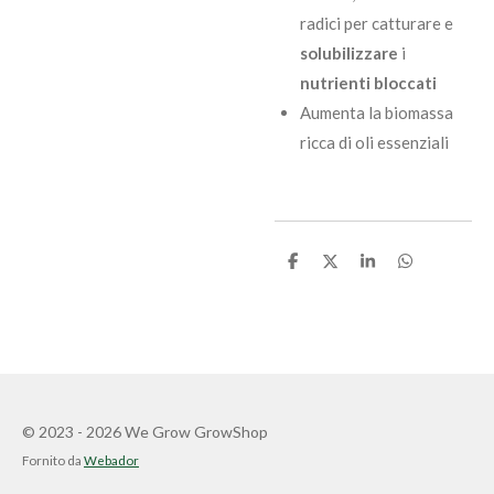
radici per catturare e
solubilizzare
i
nutrienti bloccati
Aumenta la biomassa
ricca di oli essenziali
C
C
C
C
o
o
o
o
n
n
n
n
d
d
d
d
i
i
i
i
v
v
v
v
i
i
i
i
d
d
d
d
i
i
i
i
© 2023 - 2026 We Grow GrowShop
Fornito da
Webador