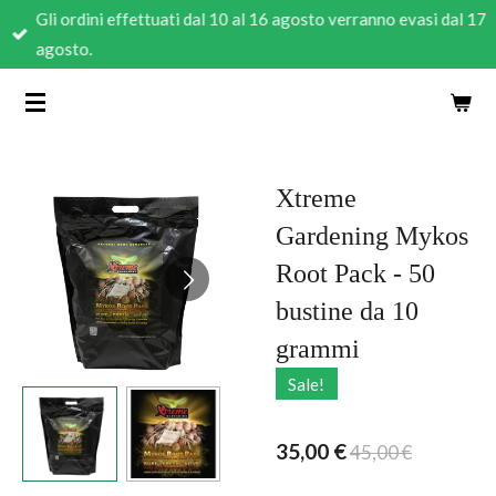
Gli ordini effettuati dal 10 al 16 agosto verranno evasi dal 17
Vai
agosto.
al
contenuto
principale
Xtreme
Gardening Mykos
Root Pack - 50
bustine da 10
grammi
Sale!
35,00 €
45,00 €