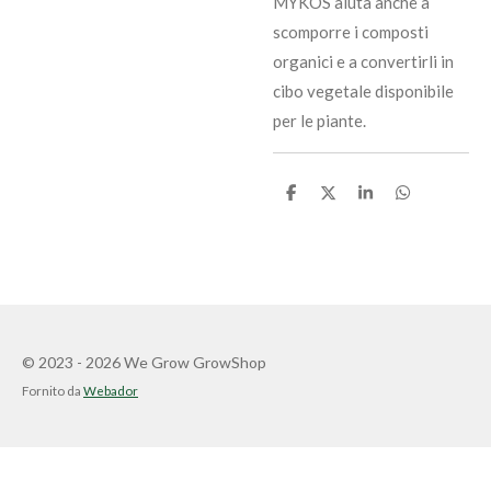
MYKOS aiuta anche a
scomporre i composti
organici e a convertirli in
cibo vegetale disponibile
per le piante.
C
C
C
C
o
o
o
o
n
n
n
n
d
d
d
d
i
i
i
i
v
v
v
v
i
i
i
i
d
d
d
d
i
i
i
i
© 2023 - 2026 We Grow GrowShop
Fornito da
Webador