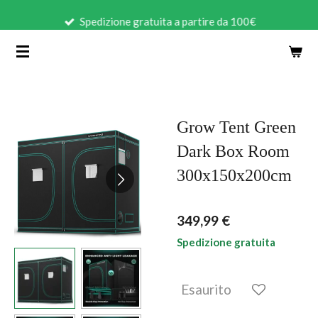
Vai
Spedizione gratuita a partire da 100€
al
contenuto
principale
Grow Tent Green
Dark Box Room
300x150x200cm
349,99 €
Spedizione gratuita
Esaurito