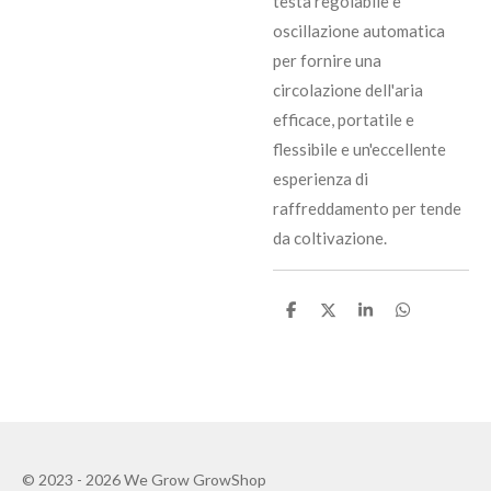
testa regolabile e
oscillazione automatica
per fornire una
circolazione dell'aria
efficace, portatile e
flessibile e un'eccellente
esperienza di
raffreddamento per tende
da coltivazione.
C
C
C
C
o
o
o
o
n
n
n
n
d
d
d
d
i
i
i
i
v
v
v
v
i
i
i
i
d
d
d
d
i
i
i
i
© 2023 - 2026 We Grow GrowShop