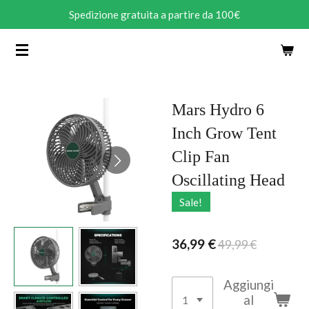
Spedizione gratuita a partire da 100€
Vai
al
contenuto
principale
Mars Hydro 6
Inch Grow Tent
Clip Fan
Oscillating Head
Sale!
36,99 €
49,99 €
Aggiungi
al