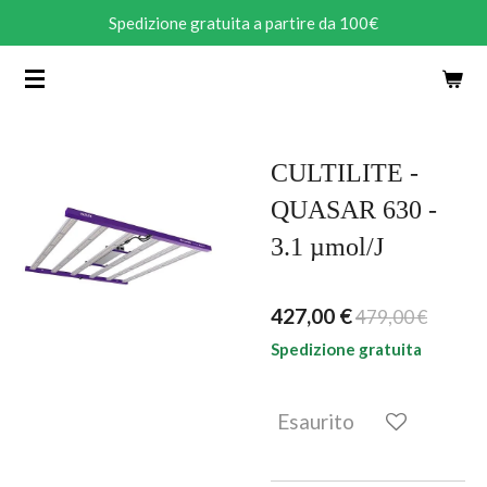
Spedizione gratuita a partire da 100€
Vai
al
contenuto
principale
CULTILITE -
QUASAR 630 -
3.1 µmol/J
427,00 €
479,00 €
Spedizione gratuita
Esaurito