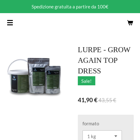
Spedizione gratuita a partire da 100€
Vai
al
contenuto
principale
LURPE - GROW
AGAIN TOP
DRESS
Sale!
41,90 €
43,55 €
formato