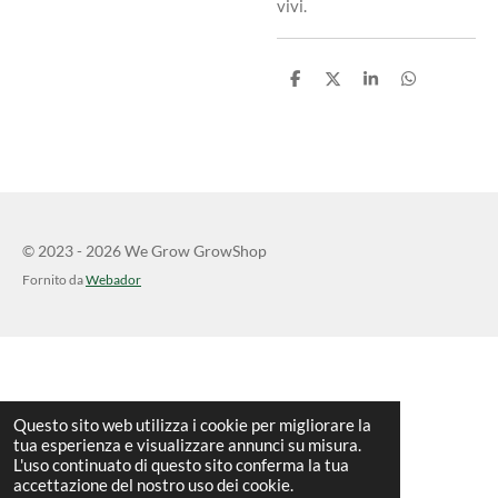
vivi.
C
C
C
C
o
o
o
o
n
n
n
n
d
d
d
d
i
i
i
i
v
v
v
v
i
i
i
i
d
d
d
d
i
i
i
i
© 2023 - 2026 We Grow GrowShop
Fornito da
Webador
Questo sito web utilizza i cookie per migliorare la
tua esperienza e visualizzare annunci su misura.
L'uso continuato di questo sito conferma la tua
accettazione del nostro uso dei cookie.