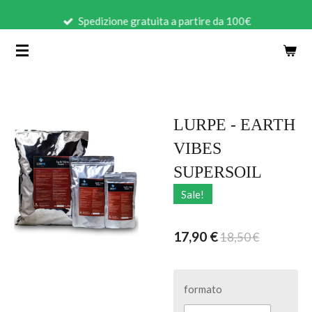
Vai
Spedizione gratuita a partire da 100€
al
contenuto
principale
LURPE - EARTH
VIBES
SUPERSOIL
Sale!
17,90 €
18,50 €
formato