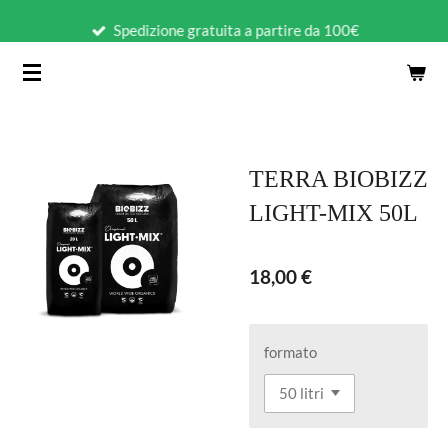
Vai
Spedizione gratuita a partire da 100€
al
contenuto
principale
TERRA BIOBIZZ
LIGHT-MIX 50L
18,00 €
formato