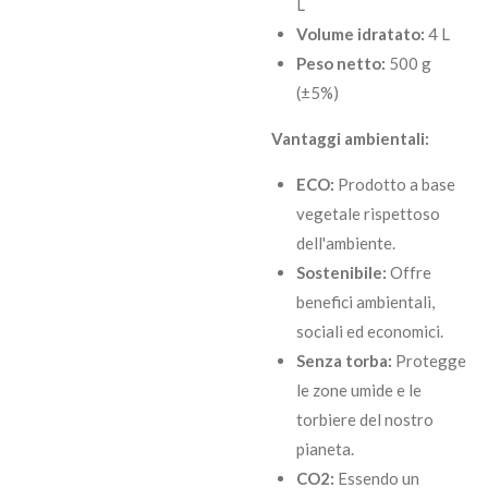
L
Volume idratato:
4 L
Peso netto:
500 g
(±5%)
Vantaggi ambientali:
ECO:
Prodotto a base
vegetale rispettoso
dell'ambiente.
Sostenibile:
Offre
benefici ambientali,
sociali ed economici.
Senza torba:
Protegge
le zone umide e le
torbiere del nostro
pianeta.
CO2:
Essendo un