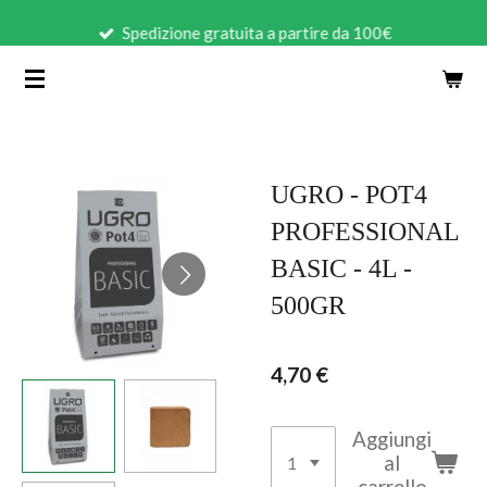
Vai
Spedizione gratuita a partire da 100€
al
contenuto
principale
UGRO - POT4
PROFESSIONAL
BASIC - 4L -
500GR
4,70 €
Aggiungi
al
carrello