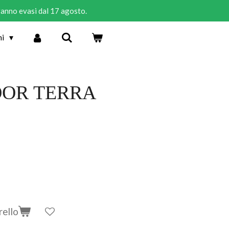
rranno evasi dal 17 agosto.
ni
OOR TERRA
rello