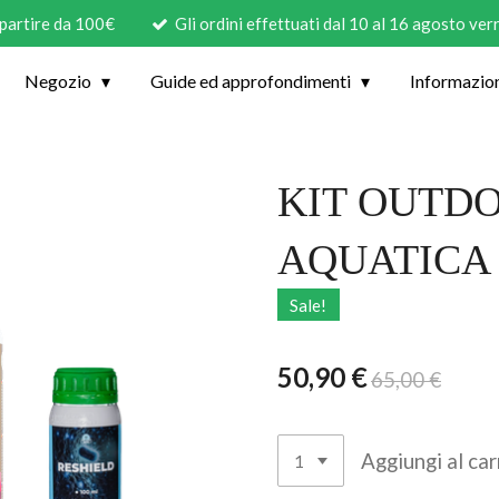
 partire da 100€
Gli ordini effettuati dal 10 al 16 agosto ve
Negozio
Guide ed approfondimenti
Informazio
KIT OUTD
AQUATICA
Sale!
50,90 €
65,00 €
Aggiungi al car